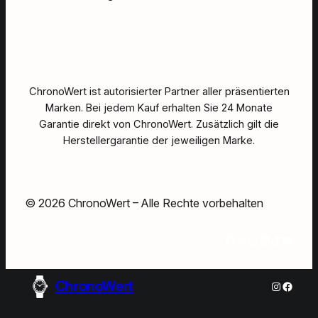
ChronoWert ist autorisierter Partner aller präsentierten
Marken. Bei jedem Kauf erhalten Sie 24 Monate
Garantie direkt von ChronoWert. Zusätzlich gilt die
Herstellergarantie der jeweiligen Marke.
© 2026 ChronoWert – Alle Rechte vorbehalten
Facebook
X
Instagram
LinkedIn
TikTok
YouTube
ChronoWert
Instagra
Faceb