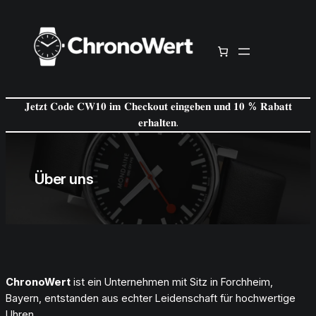
Zum
Inhalt
springen
𝐉𝐞𝐭𝐳𝐭 𝐂𝐨𝐝𝐞 𝐂𝐖𝟏𝟎 𝐢𝐦 𝐂𝐡𝐞𝐜𝐤𝐨𝐮𝐭 𝐞𝐢𝐧𝐠𝐞𝐛𝐞𝐧 𝐮𝐧𝐝 𝟏𝟎 % 𝐑𝐚𝐛𝐚𝐭𝐭
𝐞𝐫𝐡𝐚𝐥𝐭𝐞𝐧.
Über uns
ChronoWert
ist ein Unternehmen mit Sitz in Forchheim,
Bayern, entstanden aus echter Leidenschaft für hochwertige
Uhren.