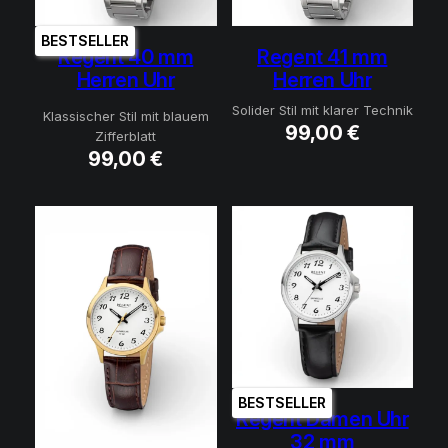
BESTSELLER
Regent 40 mm
Regent 41 mm
Herren Uhr
Herren Uhr
Solider Stil mit klarer Technik
Klassischer Stil mit blauem
99,00
€
Zifferblatt
99,00
€
BESTSELLER
Regent Damen Uhr
32 mm