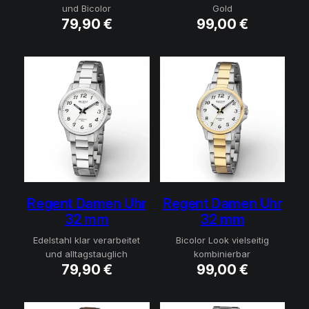
und Bicolor
Gold
79,90
€
99,00
€
Regent Damen Uhr
Regent Damen Uhr
32 mm
32 mm
Edelstahl klar verarbeitet
Bicolor Look vielseitig
und alltagstauglich
kombinierbar
79,90
€
99,00
€