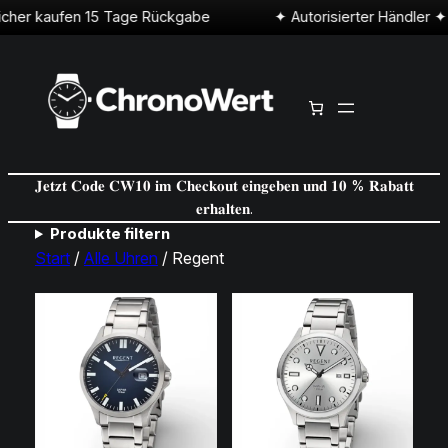
her kaufen 15 Tage Rückgabe
𝐉𝐞𝐭𝐳𝐭 𝐂𝐨𝐝𝐞 𝐂𝐖𝟏𝟎 𝐢𝐦 𝐂𝐡𝐞𝐜𝐤𝐨𝐮𝐭 𝐞𝐢𝐧𝐠𝐞𝐛𝐞𝐧 𝐮𝐧𝐝 𝟏𝟎 % 𝐑𝐚𝐛𝐚𝐭𝐭
𝐞𝐫𝐡𝐚𝐥𝐭𝐞𝐧.
Produkte filtern
Start
/
Alle Uhren
/ Regent