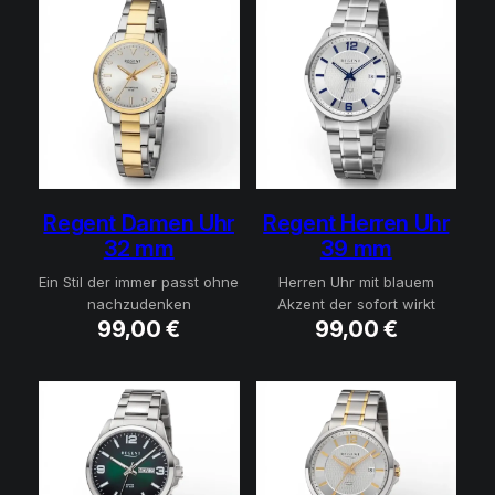
Regent Damen Uhr
Regent Herren Uhr
32 mm
39 mm
Ein Stil der immer passt ohne
Herren Uhr mit blauem
nachzudenken
Akzent der sofort wirkt
99,00
€
99,00
€