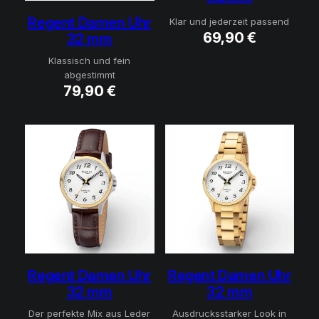
Regent Damen Uhr
Klar und jederzeit passend
69,90
€
32 mm
Klassisch und fein
abgestimmt
79,90
€
Regent Damen Uhr
Regent Damen Uhr
32 mm
32 mm
Der perfekte Mix aus Leder
Ausdrucksstarker Look in