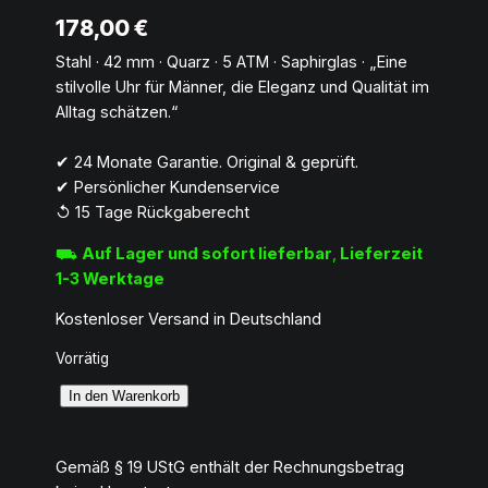
178,00
€
Stahl · 42 mm · Quarz · 5 ATM · Saphirglas · „Eine
stilvolle Uhr für Männer, die Eleganz und Qualität im
Alltag schätzen.“
✔︎ 24 Monate Garantie. Original & geprüft.
✔︎ Persönlicher Kundenservice
↺ 15 Tage Rückgaberecht
⛟
Auf Lager und sofort lieferbar
,
Lieferzeit
1-3 Werktage
Kostenloser Versand in Deutschland
Vorrätig
R
In den Warenkorb
e
g
Gemäß § 19 UStG enthält der Rechnungsbetrag
e