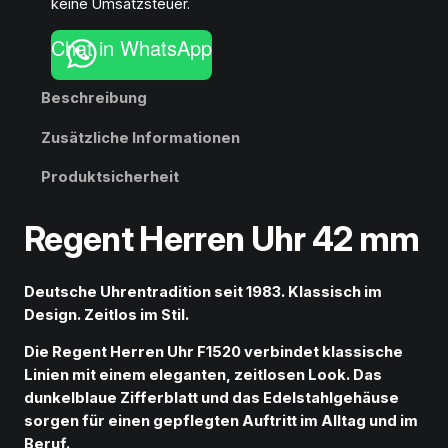
keine Umsatzsteuer.
n
t
Chat in WhatsApp
H
e
Beschreibung
r
r
Zusätzliche Informationen
e
n
Produktsicherheit
U
h
Regent Herren Uhr 42 mm
r
4
2
Deutsche Uhrentradition seit 1983. Klassisch im
m
Design. Zeitlos im Stil.
m
M
Die Regent Herren Uhr F1520
verbindet klassische
e
Linien mit einem eleganten, zeitlosen Look. Das
n
dunkelblaue Zifferblatt und das Edelstahlgehäuse
g
sorgen für einen gepflegten Auftritt im Alltag und im
e
Beruf.