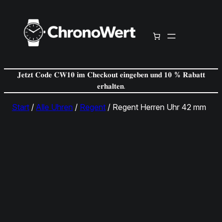
Zum
Inhalt
springen
𝐉𝐞𝐭𝐳𝐭 𝐂𝐨𝐝𝐞 𝐂𝐖𝟏𝟎 𝐢𝐦 𝐂𝐡𝐞𝐜𝐤𝐨𝐮𝐭 𝐞𝐢𝐧𝐠𝐞𝐛𝐞𝐧 𝐮𝐧𝐝 𝟏𝟎 % 𝐑𝐚𝐛𝐚𝐭𝐭
𝐞𝐫𝐡𝐚𝐥𝐭𝐞𝐧.
Start
/
Alle Uhren
/
Regent
/ Regent Herren Uhr 42 mm