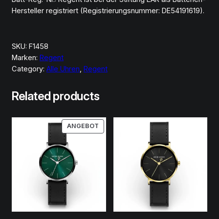
Hersteller registriert (Registrierungsnummer: DE54191619).
SKU:
F1458
Marken:
Regent
Category:
Alle Uhren
, 
Regent
Related products
PRODUKT
ANGEBOT
IM
ANGEBOT