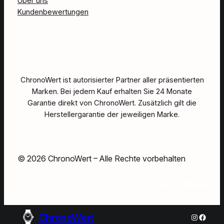
Über uns
Kundenbewertungen
ChronoWert ist autorisierter Partner aller präsentierten
Marken. Bei jedem Kauf erhalten Sie 24 Monate
Garantie direkt von ChronoWert. Zusätzlich gilt die
Herstellergarantie der jeweiligen Marke.
© 2026 ChronoWert – Alle Rechte vorbehalten
Facebook
X
Instagram
LinkedIn
TikTok
YouTube
ChronoWert
Instagra
Faceb