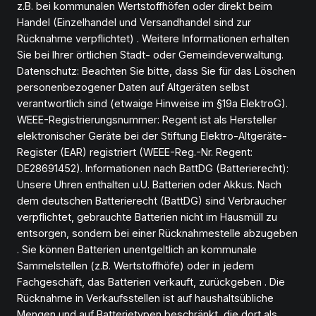
z.B. bei kommunalen Wertstoffhöfen oder direkt beim
Handel (Einzelhandel und Versandhandel sind zur
Rücknahme verpflichtet) . Weitere Informationen erhalten
Sie bei Ihrer örtlichen Stadt- oder Gemeindeverwaltung.
Datenschutz: Beachten Sie bitte, dass Sie für das Löschen
personenbezogener Daten auf Altgeräten selbst
verantwortlich sind (etwaige Hinweise im §19a ElektroG).
WEEE-Registrierungsnummer: Regent ist als Hersteller
elektronischer Geräte bei der Stiftung Elektro-Altgeräte-
Register (EAR) registriert (WEEE-Reg.-Nr. Regent:
DE28691452). Informationen nach BattDG (Batterierecht):
Unsere Uhren enthalten u.U. Batterien oder Akkus. Nach
dem deutschen Batterierecht (BattDG) sind Verbraucher
verpflichtet, gebrauchte Batterien nicht im Hausmüll zu
entsorgen, sondern bei einer Rücknahmestelle abzugeben
. Sie können Batterien unentgeltlich an kommunale
Sammelstellen (z.B. Wertstoffhöfe) oder in jedem
Fachgeschäft, das Batterien verkauft, zurückgeben . Die
Rücknahme in Verkaufsstellen ist auf haushaltsübliche
Mengen und auf Batterietypen beschränkt, die dort als