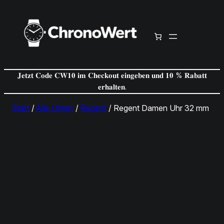
Zum
Inhalt
springen
𝐉𝐞𝐭𝐳𝐭 𝐂𝐨𝐝𝐞 𝐂𝐖𝟏𝟎 𝐢𝐦 𝐂𝐡𝐞𝐜𝐤𝐨𝐮𝐭 𝐞𝐢𝐧𝐠𝐞𝐛𝐞𝐧 𝐮𝐧𝐝 𝟏𝟎 % 𝐑𝐚𝐛𝐚𝐭𝐭
𝐞𝐫𝐡𝐚𝐥𝐭𝐞𝐧.
Start
/
Alle Uhren
/
Regent
/ Regent Damen Uhr 32 mm