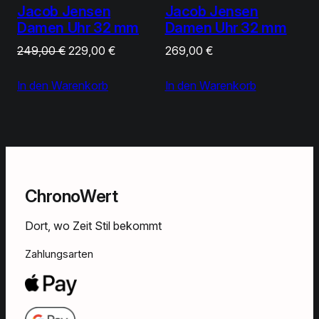
Jacob Jensen
Jacob Jensen
Damen Uhr 32 mm
Damen Uhr 32 mm
Ursprünglicher
Aktueller
249,00
€
229,00
€
269,00
€
Preis
Preis
In den Warenkorb
war:
ist:
In den Warenkorb
249,00 €
229,00 €.
ChronoWert
Dort, wo Zeit Stil bekommt
Zahlungsarten