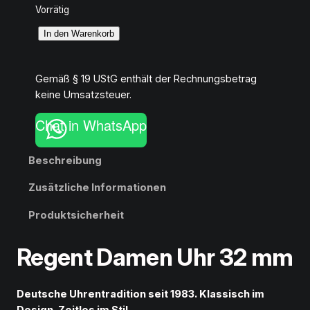
Vorrätig
R
In den Warenkorb
e
g
Gemäß § 19 UStG enthält der Rechnungsbetrag
e
keine Umsatzsteuer.
n
t
Chat in WhatsApp
D
a
Beschreibung
m
e
Zusätzliche Informationen
n
U
Produktsicherheit
h
r
Regent Damen Uhr 32 mm
3
2
m
Deutsche Uhrentradition seit 1983. Klassisch im
m