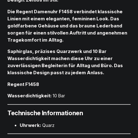
Design. Zeitlos im Stil.
M
e
Die Regent Damenuhr F1458 verbindet klassische
n
Linien mit einem eleganten, femininen Look. Das
g
goldfarbene Gehäuse und das braune Lederband
e
sorgen für einen stilvollen Auftritt und angenehmen
Tragekomfort im Alltag.
Saphirglas, präzises Quarzwerk und 10 Bar
Wasserdichtigkeit machen diese Uhr zu einer
zuverlässigen Begleiterin für Alltag und Büro. Das
klassische Design passt zu jedem Anlass.
Regent F1458
Wasserdichtigkeit:
10 Bar
Technische Informationen
Uhrwerk:
Quarz