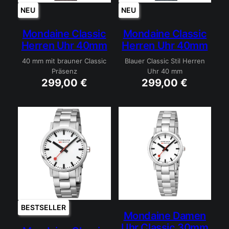
NEU
NEU
Mondaine Classic
Mondaine Classic
Herren Uhr 40mm
Herren Uhr 40mm
40 mm mit brauner Classic
Blauer Classic Stil Herren
Präsenz
Uhr 40 mm
299,00
€
299,00
€
BESTSELLER
Mondaine Damen
Uhr Classic 30mm