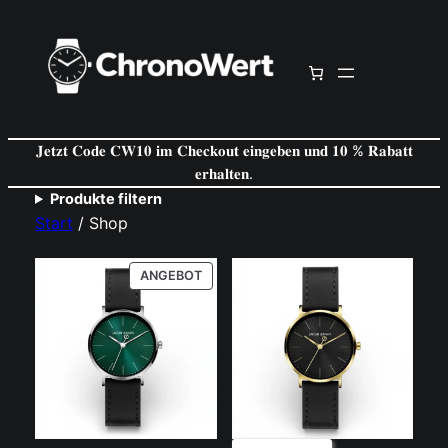
𝐉𝐞𝐭𝐳𝐭 𝐂𝐨𝐝𝐞 𝐂𝐖𝟏𝟎 𝐢𝐦 𝐂𝐡𝐞𝐜𝐤𝐨𝐮𝐭 𝐞𝐢𝐧𝐠𝐞𝐛𝐞𝐧 𝐮𝐧𝐝 𝟏𝟎 % 𝐑𝐚𝐛𝐚𝐭𝐭
𝐞𝐫𝐡𝐚𝐥𝐭𝐞𝐧.
Produkte filtern
Start
/ Shop
PRODUKT
ANGEBOT
IM
ANGEBOT