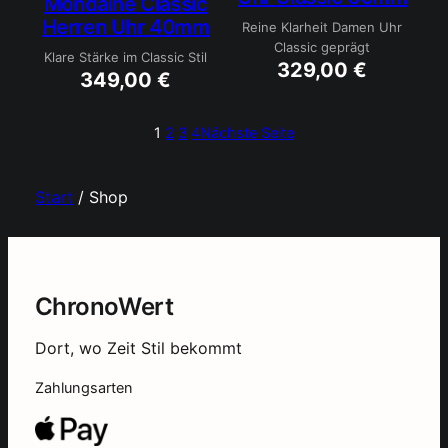
Mondaine Classic
Herren Uhr 40mm
Reine Klarheit Damen Uhr
Classic geprägt
Klare Stärke im Classic Stil
329,00
€
349,00
€
1
2
3
4
Nächste Seite
Start
/ Shop
ChronoWert
Dort, wo Zeit Stil bekommt
Zahlungsarten