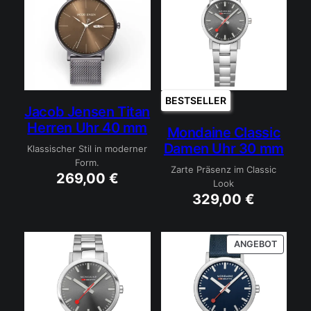
BESTSELLER
Jacob Jensen Titan
Herren Uhr 40 mm
Mondaine Classic
Damen Uhr 30 mm
Klassischer Stil in moderner
Form.
Zarte Präsenz im Classic
269,00
€
Look
329,00
€
PRODU
ANGEBOT
IM
ANGEB