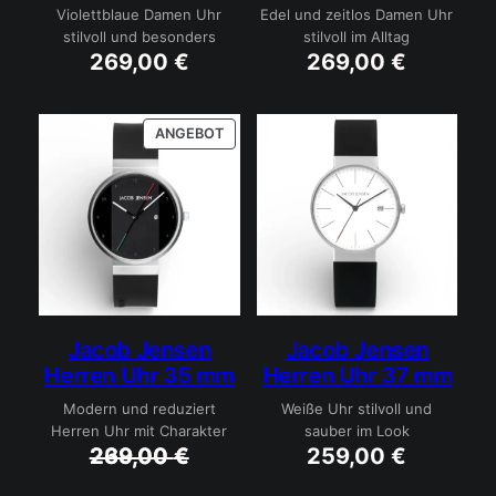
Violettblaue Damen Uhr
Edel und zeitlos Damen Uhr
stilvoll und besonders
stilvoll im Alltag
269,00
€
269,00
€
PRODUKT
ANGEBOT
IM
ANGEBOT
Jacob Jensen
Jacob Jensen
Herren Uhr 35 mm
Herren Uhr 37 mm
Modern und reduziert
Weiße Uhr stilvoll und
Herren Uhr mit Charakter
sauber im Look
Ursprünglicher Preis war: 269,00 €
Aktueller Preis ist: 239,00 €.
269,00
239,00
€
€
259,00
€