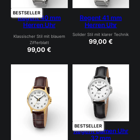
BESTSELLER
Regent 40 mm
Regent 41 mm
Herren Uhr
Herren Uhr
Solider Stil mit klarer Technik
Klassischer Stil mit blauem
99,00
€
Zifferblatt
99,00
€
BESTSELLER
Regent Damen Uhr
32 mm