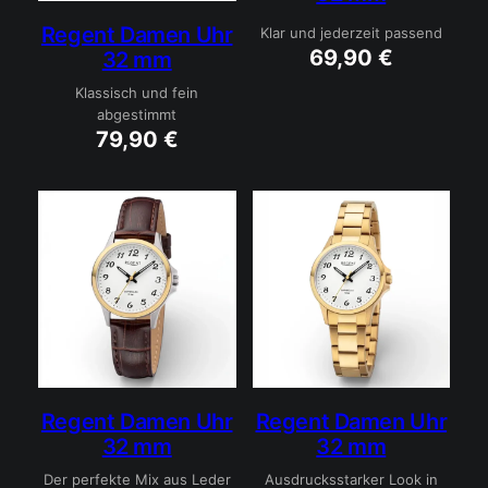
Regent Damen Uhr
Klar und jederzeit passend
69,90
€
32 mm
Klassisch und fein
abgestimmt
79,90
€
Regent Damen Uhr
Regent Damen Uhr
32 mm
32 mm
Der perfekte Mix aus Leder
Ausdrucksstarker Look in