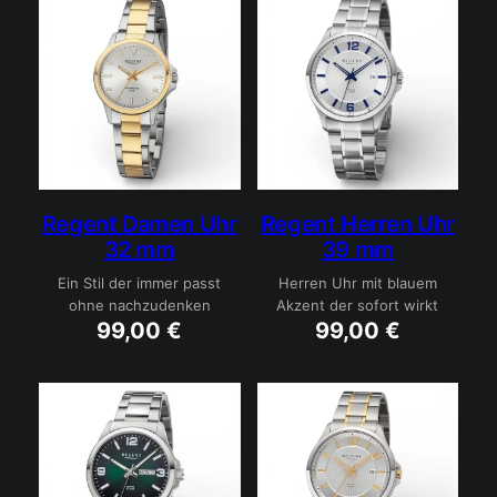
Regent Damen Uhr
Regent Herren Uhr
32 mm
39 mm
Ein Stil der immer passt
Herren Uhr mit blauem
ohne nachzudenken
Akzent der sofort wirkt
99,00
€
99,00
€