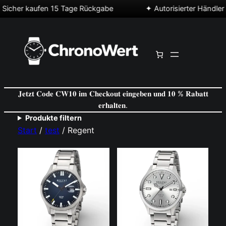
 Sicher kaufen 15 Tage Rückgabe
𝐉𝐞𝐭𝐳𝐭 𝐂𝐨𝐝𝐞 𝐂𝐖𝟏𝟎 𝐢𝐦 𝐂𝐡𝐞𝐜𝐤𝐨𝐮𝐭 𝐞𝐢𝐧𝐠𝐞𝐛𝐞𝐧 𝐮𝐧𝐝 𝟏𝟎 % 𝐑𝐚𝐛𝐚𝐭𝐭
𝐞𝐫𝐡𝐚𝐥𝐭𝐞𝐧.
Produkte filtern
Start
/
test
/ Regent