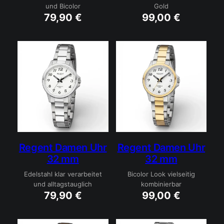
und Bicolor
Gold
79,90
€
99,00
€
Regent Damen Uhr
Regent Damen Uhr
32 mm
32 mm
Edelstahl klar verarbeitet
Bicolor Look vielseitig
und alltagstauglich
kombinierbar
79,90
€
99,00
€